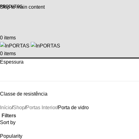
PRODUTOS
Skip to main content
0
items
0
items
Espessura
Classe de resistência
Início
Shop
Portas Interior
Porta de vidro
Filters
Sort by
Popularity