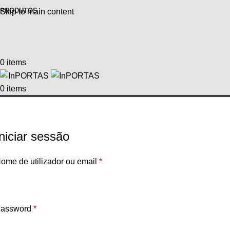
PRODUTOS
Skip to main content
0
items
0
items
Iniciar sessão
ome de utilizador ou email
*
assword
*