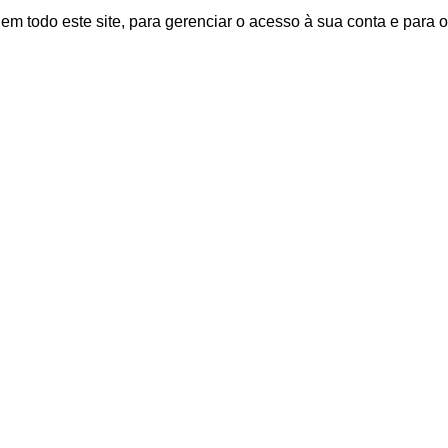
m todo este site, para gerenciar o acesso à sua conta e para o
Páginas
A InPortas
Blog – Notícias e promoções
Contatos
Minha Conta
Checkout
Carrinho de compras
Política de Privacidade e Co