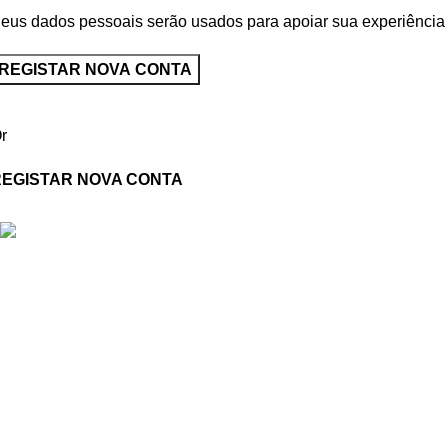
eus dados pessoais serão usados para apoiar sua experiência e
REGISTAR NOVA CONTA
r
REGISTAR NOVA CONTA
Oferecemos uma gama variada de portas
de grande qualidade, disponíveis em
diferentes materiais e acabamentos.
Estrada Terras da Lagoa Parque
Empresarial Primovel Edifício C Loja A
2635-595 Albarraque