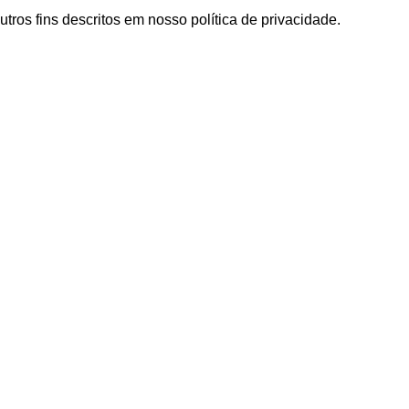
utros fins descritos em nosso
política de privacidade
.
Produtos
Portas de interior lacadas
Portas de madeira maciça em revestimento
sintético
Portas painel em revestimento sintético
Portas dobráveis e de correr
Portas em revestimento natural
okies
Portas Exterior