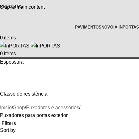
PRODUTOS
Skip to main content
PAVIMENTOS
NOVO!
A INPORTAS
0
items
0
items
Espessura
Classe de resistência
Início
Shop
Puxadores e acessórios
Puxadores para portas exterior
Filters
Sort by