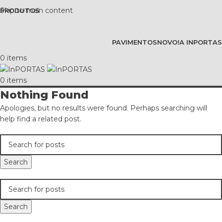
Skip to main content
PRODUTOS
PAVIMENTOS
NOVO!
A INPORTAS
0
items
0
items
Nothing Found
Apologies, but no results were found. Perhaps searching will
help find a related post.
Search
Search