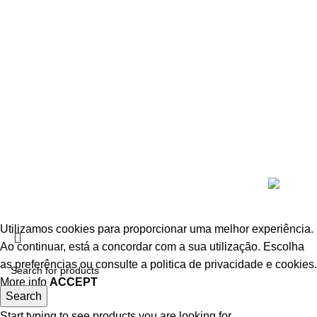
Portas de interior lacadas
Portas de madeira maciça em revestimento sintético
Portas painel em revestimento sintético
Portas dobráveis e de correr
Portas em revestimento natural
Portas Exterior
Portas Técnicas
Puxadores e acessórios
© 2026
InPORTAS
. All rights reserved
Utilizamos cookies para proporcionar uma melhor experiência.
Ao continuar, está a concordar com a sua utilização.
Escolha
as preferências
ou consulte a politica de privacidade e cookies.
More info
ACCEPT
Search
Start typing to see products you are looking for.