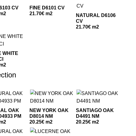
6103 CV
FINE D6101 CV
 m2
21.70€ m2
NATURAL D6106
CV
21.70€ m2
E WHITE
CI
 m2
ction
AL OAK
NEW YORK OAK
SANTIAGO OAK
D4933 PM
D8014 NM
D4491 NM
 m2
20.25€ m2
20.25€ m2