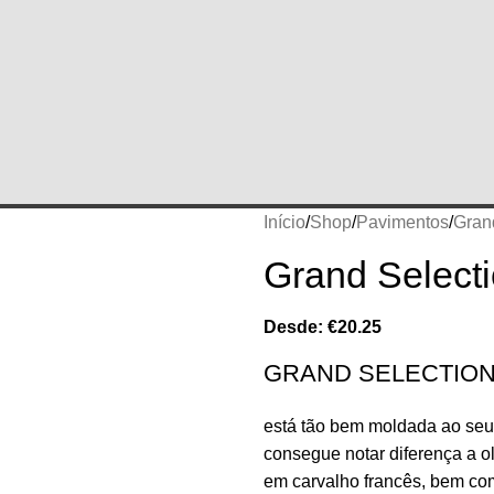
Início
Shop
Pavimentos
Gran
Grand Selec
Desde:
€
20.25
GRAND SELECTION
está tão bem moldada ao seu 
consegue notar diferença a ol
em carvalho francês, bem co