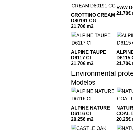
RAW D
21.70€
GROTTINO CREAM
D80191 CG
21.70€ m2
ALPINE TAUPE
ALPIN
D6117 CI
D6115 
21.70€ m2
21.70€
Environmental prote
Modelos
ALPINE NATURE
NATUR
D6116 CI
COAL 
20.25€ m2
20.25€