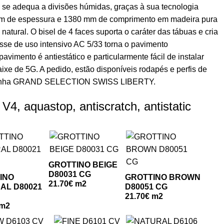
 se adequa a divisões húmidas, graças à sua tecnologia
 mm de espessura e 1380 mm de comprimento em madeira pura
tural. O bisel de 4 faces suporta o caráter das tábuas e cria
sse de uso intensivo AC 5/33 torna o pavimento
pavimento é antiestático e particularmente fácil de instalar
ixe de 5G. A pedido, estão disponíveis rodapés e perfis de
a linha GRAND SELECTION SWISS LIBERTY.
V4, aquastop, antiscratch, antistatic
GROTTINO BEIGE
D80031 CG
INO
GROTTINO BROWN
21.70€ m2
AL D80021
D80051 CG
21.70€ m2
 m2