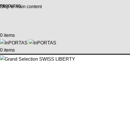
PRODUTOS
Skip to main content
0
items
0
items