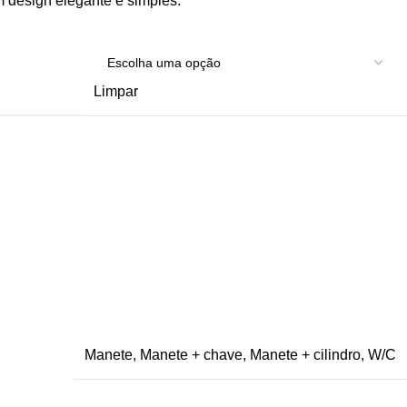
um design elegante e simples.
Limpar
Manete
,
Manete + chave
,
Manete + cilindro
,
W/C