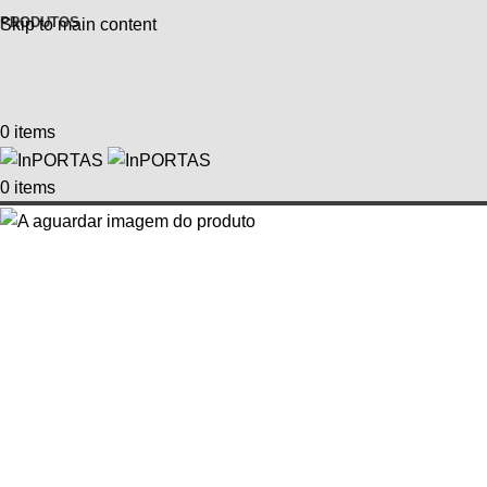
PRODUTOS
Skip to main content
0
items
0
items