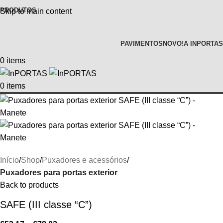
PRODUTOS
Skip to main content
PAVIMENTOS
NOVO!
A INPORTAS
0
items
0
items
Início
Shop
Puxadores e acessórios
Puxadores para portas exterior
Back to products
SAFE (III classe “C”)