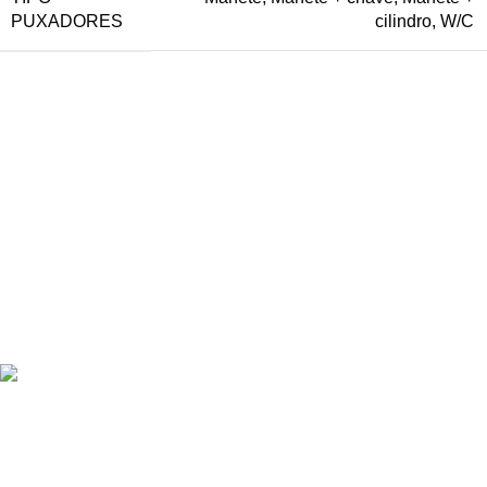
PUXADORES
cilindro
,
W/C
Oferecemos uma gama variada de portas de grande qualidade,
disponíveis em diferentes materiais e acabamentos.