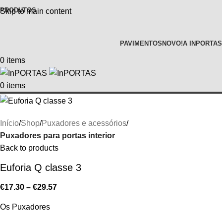
PRODUTOS
Skip to main content
PAVIMENTOS
NOVO!
A INPORTAS
0
items
0
items
Início
Shop
Puxadores e acessórios
Puxadores para portas interior
Back to products
Euforia Q classe 3
€
17.30
–
€
29.57
Os Puxadores