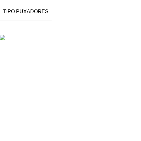
TIPO PUXADORES
Oferecemos uma gama variada de portas
de grande qualidade, disponíveis em
diferentes materiais e acabamentos.
Estrada Terras da Lagoa Parque
Empresarial Primovel Edifício C Loja A
2635-595 Albarraque
Sintra
+351 211 344 411
geral@inportas.pt