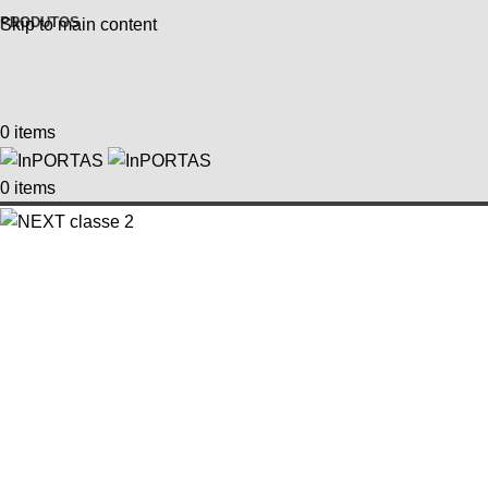
PRODUTOS
Skip to main content
0
items
0
items