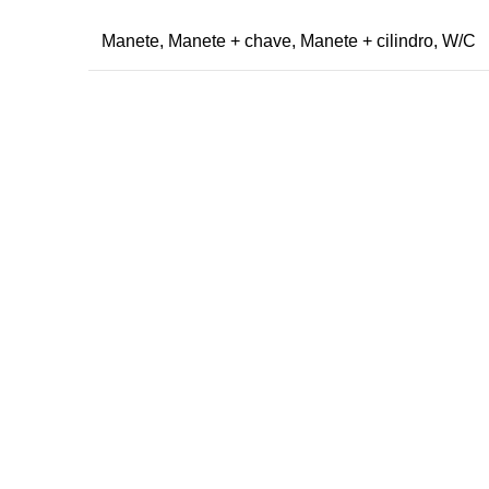
Manete
,
Manete + chave
,
Manete + cilindro
,
W/C
Produtos
Portas de interior lacadas
Portas de madeira maciça em revestimento
sintético
Portas painel em revestimento sintético
Portas dobráveis e de correr
Portas em revestimento natural
okies
Portas Exterior
Portas Técnicas
Puxadores e acessórios