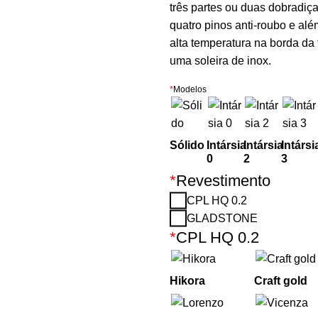
três partes ou duas dobrad
quatro pinos anti-roubo e alé
alta temperatura na borda da 
uma soleira de inox.
*
Modelos
Sólido
Intársia
Intársia
Intársi
0
2
3
*
Revestimento
CPL HQ 0.2
GLADSTONE
*
CPL HQ 0.2
Hikora
Craft gold