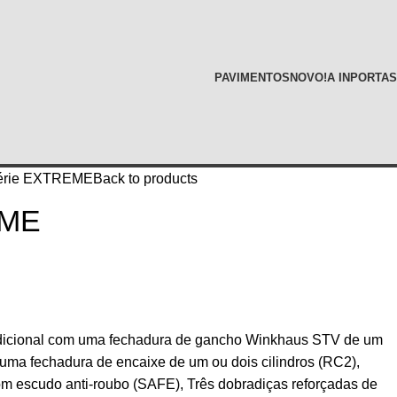
PAVIMENTOS
NOVO!
A INPORTAS
érie EXTREME
Back to products
EME
adicional com uma fechadura de gancho Winkhaus STV de um
 uma fechadura de encaixe de um ou dois cilindros (RC2),
com escudo anti-roubo (SAFE), Três dobradiças reforçadas de