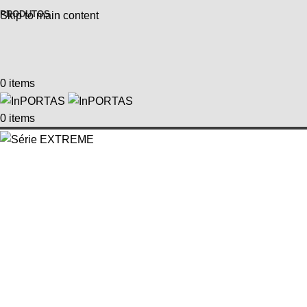
PRODUTOS
Skip to main content
0
items
0
items