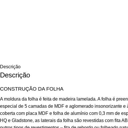
Descrição
Descrição
CONSTRUÇÃO DA FOLHA
A moldura da folha é feita de madeira lamelada. A folha é pre
especial de 5 camadas de MDF e aglomerado insonorizante e à 
coberta com placa MDF e folha de alumínio com 0,3 mm de es
HQ e Gladstone, as laterais da folha são revestidas com fita 
outros tipos de revestimentos – fita de rebordo ou folheado natu