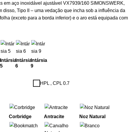
iças em aço inoxidável ajustável VX7939/160 SIMONSWERK,
m disso, Tipo II – uma vedação que incha sob a influência da
folha (exceto para a borda inferior) e o aro está equipada com
a
Intársia
Intársia
Intársia
5
6
9
HPL , CPL 0.7
Corbridge
Antracite
Noz Natural