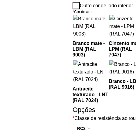
Outro cor de lado interior
*
Cor de aro
Branco mate -
Cinzento ma
LBM (RAL
LPM (RAL
9003)
7047)
Branco - LB
(RAL 9016)
Antracite
texturado - LNT
(RAL 7024)
Opções
*
Classe de resistência ao ro