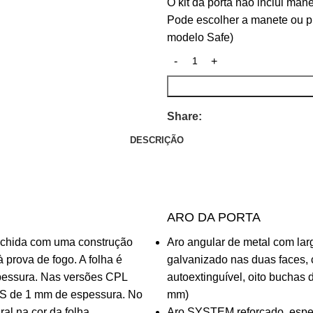
O kit da porta não inclui mane
Pode escolher a manete ou p
modelo Safe)
Share:
DESCRIÇÃO
ARO DA PORTA
enchida com uma construção
Aro angular de metal com lar
prova de fogo. A folha é
galvanizado nas duas faces,
pessura. Nas versões CPL
autoextinguível, oito buchas
ABS de 1 mm de espessura. No
mm)
ral na cor da folha.
Aro SYSTEM reforçado, espe