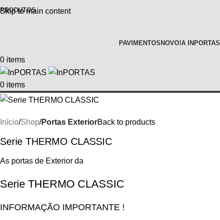
PRODUTOS
Skip to main content
PAVIMENTOS
NOVO!
A INPORTAS
0
items
0
items
Início
Shop
Portas Exterior
Back to products
Serie THERMO CLASSIC
As portas de Exterior da
Serie THERMO CLASSIC
INFORMAÇÃO IMPORTANTE !