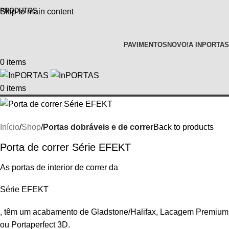
PRODUTOS
Skip to main content
PAVIMENTOS
NOVO!
A INPORTAS
0
items
0
items
Início
Shop
Portas dobráveis e de correr
Back to products
Porta de correr Série EFEKT
As portas de interior de correr da
Série EFEKT
, têm um acabamento de Gladstone/Halifax, Lacagem Premium
ou Portaperfect 3D.