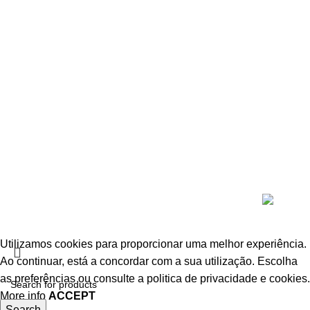
Produtos
Portas de interior lacadas
Portas de madeira maciça em revestimento sintético
Portas painel em revestimento sintético
Portas dobráveis e de correr
Portas em revestimento natural
Portas Exterior
Portas Técnicas
Puxadores e acessórios
© 2026
InPORTAS
. All rights reserved
Utilizamos cookies para proporcionar uma melhor experiência.
Ao continuar, está a concordar com a sua utilização.
Escolha
as preferências
ou consulte a politica de privacidade e cookies.
More info
ACCEPT
Search