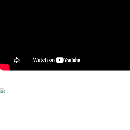
Oferecemos uma gama variada de portas de grande qualidade,
disponíveis em diferentes materiais e acabamentos.
Estrada Terras da Lagoa Parque Empresarial Primovel