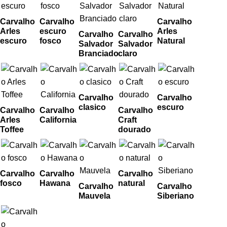
Carvalho
Carvalho
Carvalho
Arles
escuro
Arles
Carvalho
Carvalho
escuro
fosco
Natural
Salvador
Salvador
Branciado
claro
Carvalho
Carvalho
clasico
escuro
Carvalho
Carvalho
Carvalho
Arles
California
Craft
Toffee
dourado
Carvalho
Carvalho
Carvalho
fosco
Hawana
natural
Carvalho
Carvalho
Mauvela
Siberiano