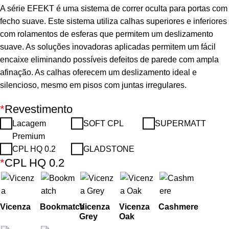
A série EFEKT é uma sistema de correr oculta para portas com
fecho suave. Este sistema utiliza calhas superiores e inferiores
com rolamentos de esferas que permitem um deslizamento
suave. As soluções inovadoras aplicadas permitem um fácil
encaixe eliminando possíveis defeitos de parede com ampla
afinação. As calhas oferecem um deslizamento ideal e
silencioso, mesmo em pisos com juntas irregulares.
*
Revestimento
Lacagem
SOFT CPL
SUPERMATT
Premium
CPL HQ 0.2
GLADSTONE
*
CPL HQ 0.2
Vicenza
Bookmatch
Vicenza
Vicenza
Cashmere
Grey
Oak