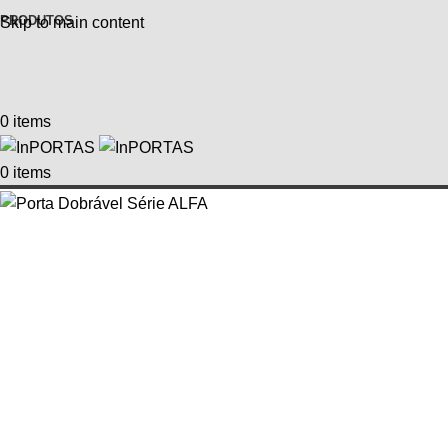
PRODUTOS
Skip to main content
0
items
0
items