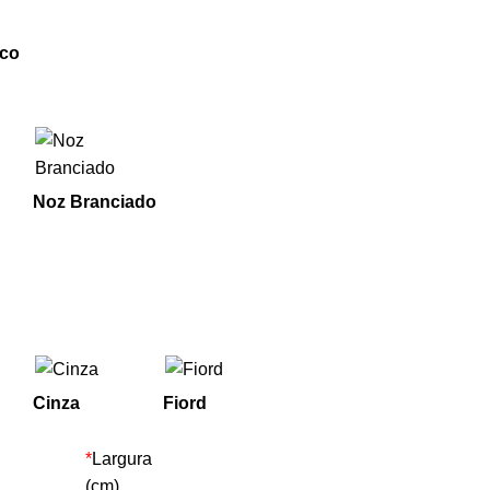
nco
Noz Branciado
Cinza
Fiord
*
Largura
(cm)