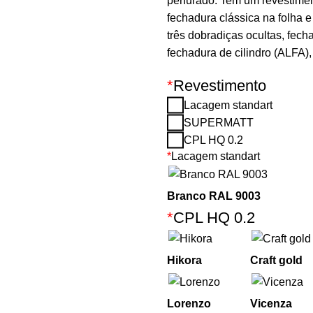
perfurado. Tem um revestimen
fechadura clássica na folha e
três dobradiças ocultas, fec
fechadura de cilindro (ALFA
*
Revestimento
Lacagem standart
SUPERMATT
CPL HQ 0.2
*
Lacagem standart
Branco RAL 9003
*
CPL HQ 0.2
Hikora
Craft gold
Lorenzo
Vicenza