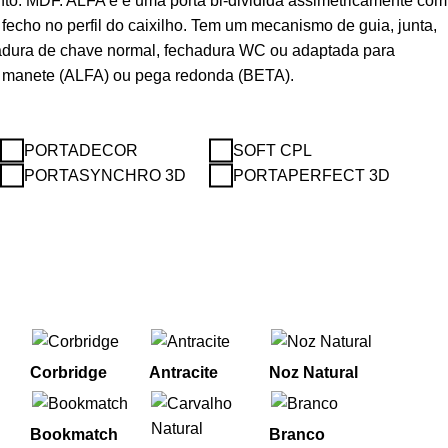
to: MDF. ALFA e é uma porta bi-dividida assimetricamente com
 fecho no perfil do caixilho. Tem um mecanismo de guia, junta,
hadura de chave normal, fechadura WC ou adaptada para
), manete (ALFA) ou pega redonda (BETA).
PORTADECOR
SOFT CPL
PORTASYNCHRO 3D
PORTAPERFECT 3D
Corbridge
Antracite
Noz Natural
Bookmatch
Branco