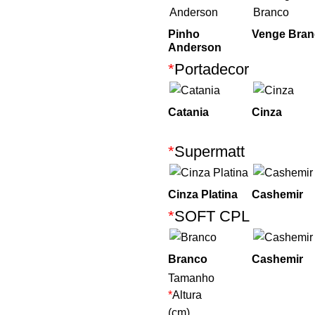
Pinho
Venge Bra
Anderson
*
Portadecor
Catania
Cinza
*
Supermatt
Cinza Platina
Cashemir
*
SOFT CPL
Branco
Cashemir
Tamanho
*
Altura
(cm)