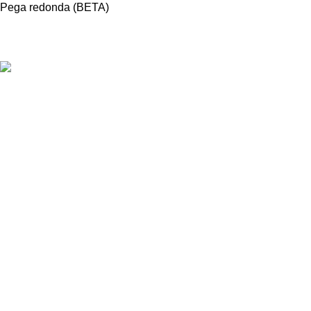
Pega redonda (BETA)
Oferecemos uma gama variada de portas
de grande qualidade, disponíveis em
diferentes materiais e acabamentos.
Estrada Terras da Lagoa Parque
Empresarial Primovel Edifício C Loja A
2635-595 Albarraque
Sintra
+351 211 344 411
geral@inportas.pt
© 2026
InPORTAS
. All rights reserved