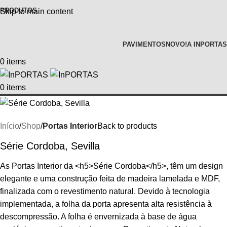
PRODUTOS
Skip to main content
PAVIMENTOS
NOVO!
A INPORTAS
0
items
0
items
Início
Shop
Portas Interior
Back to products
Série Cordoba, Sevilla
As Portas Interior da <h5>Série Cordoba</h5>, têm um design
elegante e uma construção feita de madeira lamelada e MDF,
finalizada com o revestimento natural. Devido à tecnologia
implementada, a folha da porta apresenta alta resistência à
descompressão. A folha é envernizada à base de água