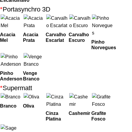
Escandinavo
*
Portasynchro 3D
Acacia
Acacia
Carvalho
Carvalho
Mel
Prata
Escarlat
Escuro
Pinho
Norvegues
Pinho
Venge
Anderson
Branco
*
Supermatt
Branco
Oliva
Cinza
Cashemir
Grafite
Platina
Fosco