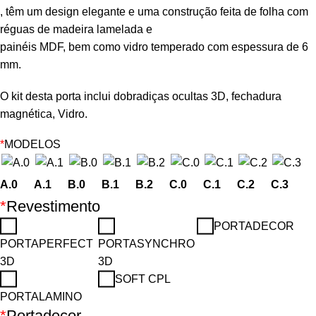
, têm um design elegante e uma construção feita de folha com
réguas de madeira lamelada e
painéis MDF, bem como vidro temperado com espessura de 6
mm.
O kit desta porta inclui dobradiças ocultas 3D, fechadura
magnética, Vidro.
*
MODELOS
A.0
A.1
B.0
B.1
B.2
C.0
C.1
C.2
C.3
*
Revestimento
PORTADECOR
PORTAPERFECT
PORTASYNCHRO
3D
3D
SOFT CPL
PORTALAMINO
*
Portadecor