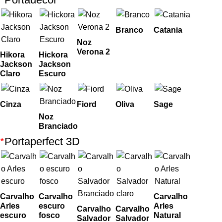
Branco
Catania
Noz
Verona 2
Hikora
Hickora
Jackson
Jackson
Claro
Escuro
Cinza
Fiord
Oliva
Sage
Noz
Branciado
*
Portaperfect 3D
Carvalho
Carvalho
Carvalho
Arles
escuro
Arles
Carvalho
Carvalho
escuro
fosco
Natural
Salvador
Salvador