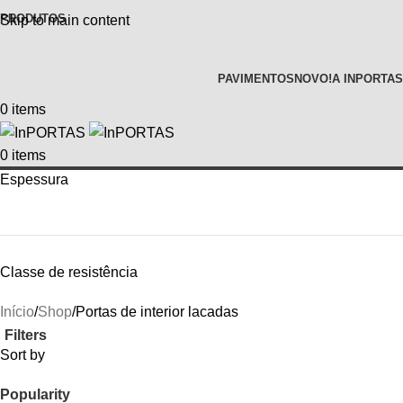
PRODUTOS
Skip to main content
PAVIMENTOS
NOVO!
A INPORTAS
0
items
0
items
Espessura
Classe de resistência
Início
Shop
Portas de interior lacadas
Filters
Sort by
Popularity