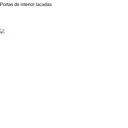
Portas de interior lacadas
Oferecemos uma gama variada de portas de grande qualidade,
disponíveis em diferentes materiais e acabamentos.
Estrada Terras da Lagoa Parque Empresarial Primovel
Edifício C Loja A
2635-595 Albarraque
Sintra
+351 211 344 411
geral@inportas.pt