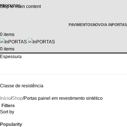
PRODUTOS
Skip to main content
PAVIMENTOS
NOVO!
A INPORTAS
0
items
0
items
Espessura
Classe de resistência
Início
Shop
Portas painel em revestimento sintético
Filters
Sort by
Popularity