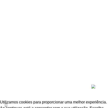
Carrinho de compras
Política de Privacidade e Cookies
Produtos
Portas de interior lacadas
Portas de madeira maciça em revestimento sintético
Portas painel em revestimento sintético
Portas dobráveis e de correr
Portas em revestimento natural
Portas Exterior
Portas Técnicas
Puxadores e acessórios
© 2026
InPORTAS
. All rights reserved
Utilizamos cookies para proporcionar uma melhor experiência.