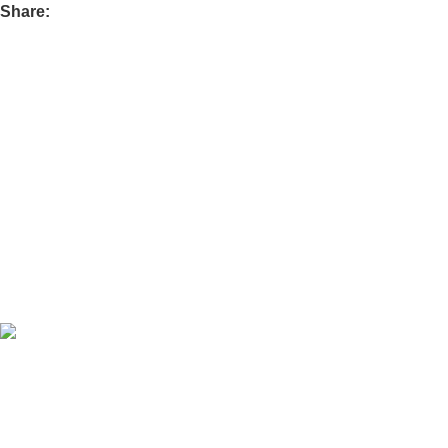
Share:
Oferecemos uma gama variada de portas de grande qualidade,
disponíveis em diferentes materiais e acabamentos.