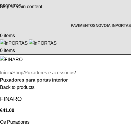
PRODUTOS
Skip to main content
PAVIMENTOS
NOVO!
A INPORTAS
0
items
0
items
Início
Shop
Puxadores e acessórios
Puxadores para portas interior
Back to products
FINARO
€
41.00
Os Puxadores