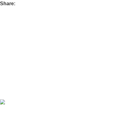
Share:
Oferecemos uma gama variada de portas de grande qualidade,
disponíveis em diferentes materiais e acabamentos.