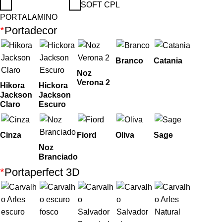
SOFT CPL
PORTALAMINO
*
Portadecor
Branco
Catania
Noz
Verona 2
Hikora
Hickora
Jackson
Jackson
Claro
Escuro
Cinza
Fiord
Oliva
Sage
Noz
Branciado
*
Portaperfect 3D