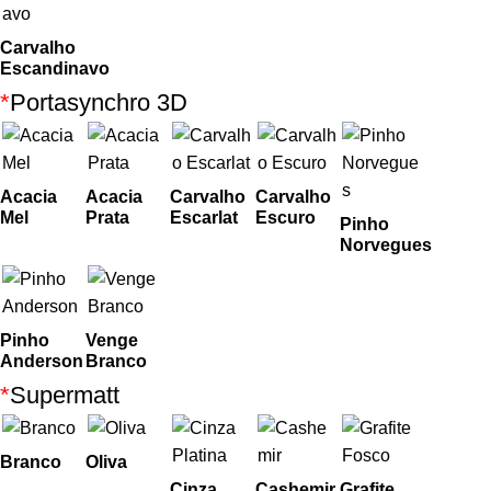
Carvalho
Escandinavo
*
Portasynchro 3D
Acacia
Acacia
Carvalho
Carvalho
Mel
Prata
Escarlat
Escuro
Pinho
Norvegues
Pinho
Venge
Anderson
Branco
*
Supermatt
Branco
Oliva
Cinza
Cashemir
Grafite