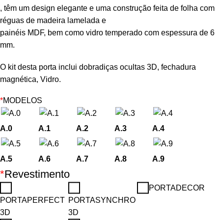
, têm um design elegante e uma construção feita de folha com
réguas de madeira lamelada e
painéis MDF, bem como vidro temperado com espessura de 6
mm.
O kit desta porta inclui dobradiças ocultas 3D, fechadura
magnética, Vidro.
*
MODELOS
A.0
A.1
A.2
A.3
A.4
A.5
A.6
A.7
A.8
A.9
*
Revestimento
PORTADECOR
PORTAPERFECT
PORTASYNCHRO
3D
3D