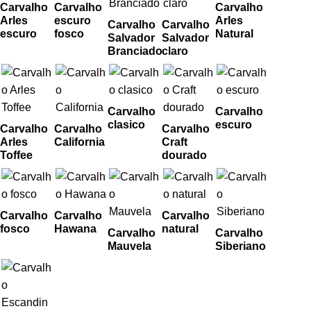
Carvalho
Carvalho
Carvalho
Arles
escuro
Arles
Carvalho
Carvalho
escuro
fosco
Natural
Salvador
Salvador
Branciado
claro
Carvalho
Carvalho
clasico
escuro
Carvalho
Carvalho
Carvalho
Arles
California
Craft
Toffee
dourado
Carvalho
Carvalho
Carvalho
fosco
Hawana
natural
Carvalho
Carvalho
Mauvela
Siberiano