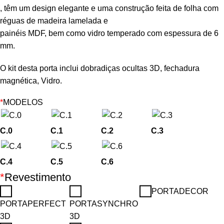
, têm um design elegante e uma construção feita de folha com
réguas de madeira lamelada e
painéis MDF, bem como vidro temperado com espessura de 6
mm.
O kit desta porta inclui dobradiças ocultas 3D, fechadura
magnética, Vidro.
*
MODELOS
C.0
C.1
C.2
C.3
C.4
C.5
C.6
*
Revestimento
PORTADECOR
PORTAPERFECT
PORTASYNCHRO
3D
3D