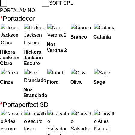
SOFT CPL
PORTALAMINO
*
Portadecor
Branco
Catania
Noz
Verona 2
Hikora
Hickora
Jackson
Jackson
Claro
Escuro
Cinza
Fiord
Oliva
Sage
Noz
Branciado
*
Portaperfect 3D