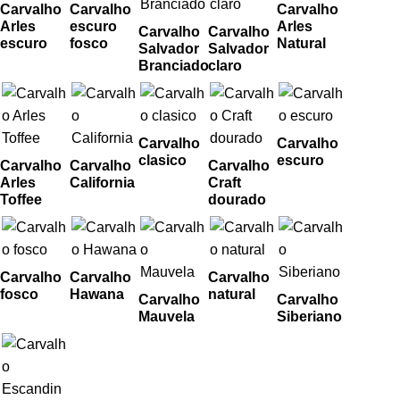
Carvalho
Carvalho
Carvalho
Arles
escuro
Arles
Carvalho
Carvalho
escuro
fosco
Natural
Salvador
Salvador
Branciado
claro
Carvalho
Carvalho
clasico
escuro
Carvalho
Carvalho
Carvalho
Arles
California
Craft
Toffee
dourado
Carvalho
Carvalho
Carvalho
fosco
Hawana
natural
Carvalho
Carvalho
Mauvela
Siberiano