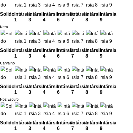
Solido
Intársia
Intársia
Intársia
Intársia
Intársia
Intársia
Intársia
1
3
4
6
7
8
9
Nero
Solido
Intársia
Intársia
Intársia
Intársia
Intársia
Intársia
Intársia
1
3
4
6
7
8
9
Carvalho
Solido
Intársia
Intársia
Intársia
Intársia
Intársia
Intársia
Intársia
1
3
4
6
7
8
9
Noz Escuro
Solido
Intársia
Intársia
Intársia
Intársia
Intársia
Intársia
Intársia
1
3
4
6
7
8
9