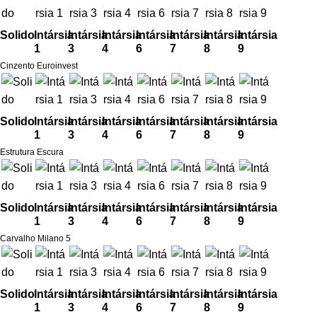
Solido
Intársia
Intársia
Intársia
Intársia
Intársia
Intársia
Intársia
1
3
4
6
7
8
9
Cinzento Euroinvest
Solido
Intársia
Intársia
Intársia
Intársia
Intársia
Intársia
Intársia
1
3
4
6
7
8
9
Estrutura Escura
Solido
Intársia
Intársia
Intársia
Intársia
Intársia
Intársia
Intársia
1
3
4
6
7
8
9
Carvalho Milano 5
Solido
Intársia
Intársia
Intársia
Intársia
Intársia
Intársia
Intársia
1
3
4
6
7
8
9