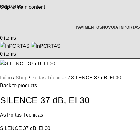
PRODUTOS
Skip to main content
PAVIMENTOS
NOVO!
A INPORTAS
0
items
0
items
Início
Shop
Portas Técnicas
SILENCE 37 dB, EI 30
Back to products
SILENCE 37 dB, EI 30
As Portas Técnicas
SILENCE 37 dB, EI 30