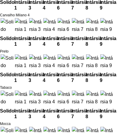
Solido
Intársia
Intársia
Intársia
Intársia
Intársia
Intársia
Intársia
1
3
4
6
7
8
9
Carvalho Milano 4
Solido
Intársia
Intársia
Intársia
Intársia
Intársia
Intársia
Intársia
1
3
4
6
7
8
9
Preto
Solido
Intársia
Intársia
Intársia
Intársia
Intársia
Intársia
Intársia
1
3
4
6
7
8
9
Tabaco
Solido
Intársia
Intársia
Intársia
Intársia
Intársia
Intársia
Intársia
1
3
4
6
7
8
9
Mocca