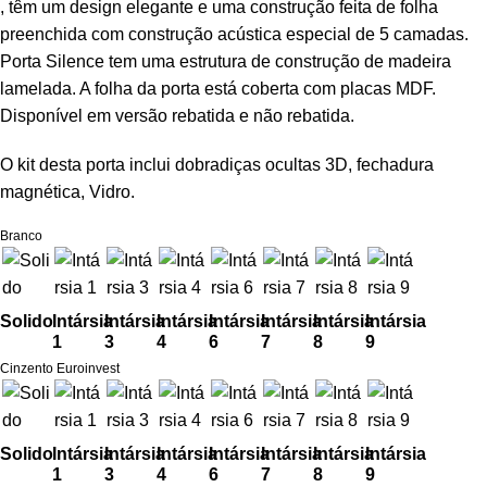
, têm um design elegante e uma construção feita de folha
preenchida com construção acústica especial de 5 camadas.
Porta Silence tem uma estrutura de construção de madeira
lamelada. A folha da porta está coberta com placas MDF.
Disponível em versão rebatida e não rebatida.
O kit desta porta inclui dobradiças ocultas 3D, fechadura
magnética, Vidro.
Branco
Solido
Intársia
Intársia
Intársia
Intársia
Intársia
Intársia
Intársia
1
3
4
6
7
8
9
Cinzento Euroinvest
Solido
Intársia
Intársia
Intársia
Intársia
Intársia
Intársia
Intársia
1
3
4
6
7
8
9