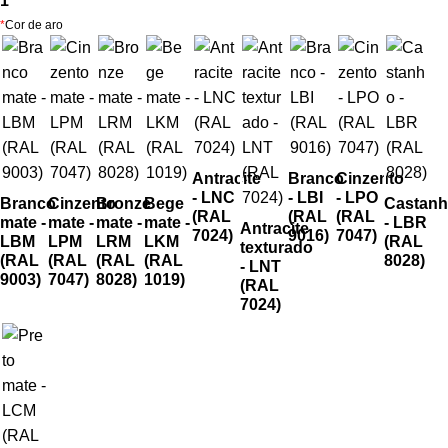
1
*
Cor de aro
Antracite
Branco
Cinzento
- LNC
- LBI
- LPO
Branco
Cinzento
Bronze
Bege
Castan
(RAL
(RAL
(RAL
mate -
mate -
mate -
mate -
- LBR
Antracite
7024)
9016)
7047)
LBM
LPM
LRM
LKM
(RAL
texturado
(RAL
(RAL
(RAL
(RAL
8028)
- LNT
9003)
7047)
8028)
1019)
(RAL
7024)