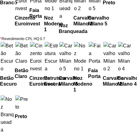
Branco
Preto
Faia
Porta
Cinzento
Noz
Carvalho
Carvalho
Euroinvest
Modeno
Milano 2
Milano 5
Noz
1
Branqueada
*
Revestimento CPL HQ 0.7
Betão
Faia
Claro
Porta
Betão
Cinzento
Estrutura
Carvalho
Noz
Carvalho
Carvalh
Escuro
Euroinvest
Escura
Milano 5
Modeno
Milano 2
Milano 4
1
Preto