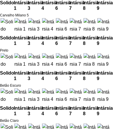
Solido
Intársia
Intársia
Intársia
Intársia
Intársia
Intársia
Intársia
1
3
4
6
7
8
9
Carvalho Milano 5
Solido
Intársia
Intársia
Intársia
Intársia
Intársia
Intársia
Intársia
1
3
4
6
7
8
9
Preto
Solido
Intársia
Intársia
Intársia
Intársia
Intársia
Intársia
Intársia
1
3
4
6
7
8
9
Betão Escuro
Solido
Intársia
Intársia
Intársia
Intársia
Intársia
Intársia
Intársia
1
3
4
6
7
8
9
Betão Claro