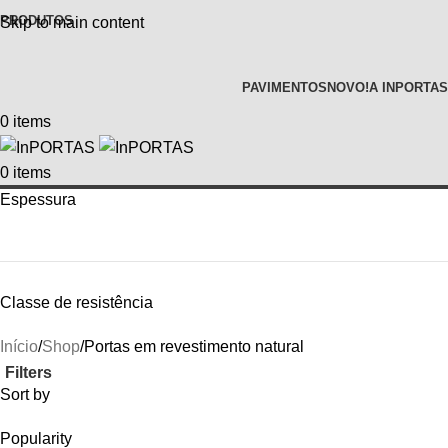
PRODUTOS
Skip to main content
PAVIMENTOS
NOVO!
A INPORTAS
0
items
0
items
Espessura
Classe de resistência
Início
Shop
Portas em revestimento natural
Filters
Sort by
Popularity