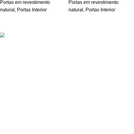
Portas em revestimento
Portas em revestimento
natural
,
Portas Interior
natural
,
Portas Interior
Oferecemos uma gama variada de portas de grande qualidade,
disponíveis em diferentes materiais e acabamentos.
Estrada Terras da Lagoa Parque Empresarial Primovel
Edifício C Loja A
2635-595 Albarraque
Sintra
+351 211 344 411
geral@inportas.pt