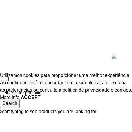
Portas painel em revestimento sintético
Portas dobráveis e de correr
Portas em revestimento natural
Portas Exterior
Portas Técnicas
Puxadores e acessórios
© 2026
InPORTAS
. All rights reserved
Utilizamos cookies para proporcionar uma melhor experiência.
Ao continuar, está a concordar com a sua utilização.
Escolha
as preferências
ou consulte a politica de privacidade e cookies.
More info
ACCEPT
Search
Start typing to see products you are looking for.