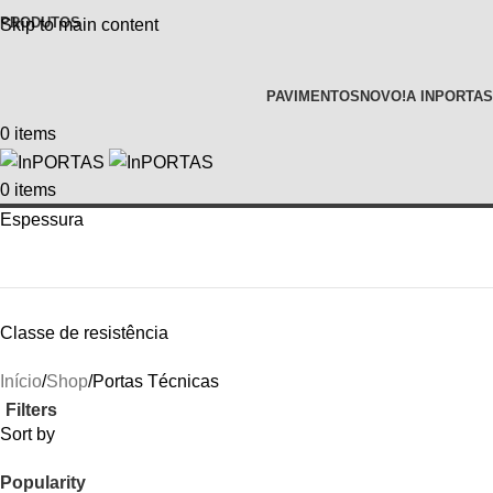
PRODUTOS
Skip to main content
PAVIMENTOS
NOVO!
A INPORTAS
0
items
0
items
Espessura
Classe de resistência
Início
Shop
Portas Técnicas
Filters
Sort by
Popularity