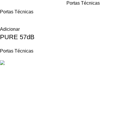
Portas Técnicas
Portas Técnicas
Adicionar
PURE 57dB
Portas Técnicas
Oferecemos uma gama variada de portas de grande qualidade,
disponíveis em diferentes materiais e acabamentos.
Estrada Terras da Lagoa Parque Empresarial Primovel
Edifício C Loja A
2635-595 Albarraque
Sintra