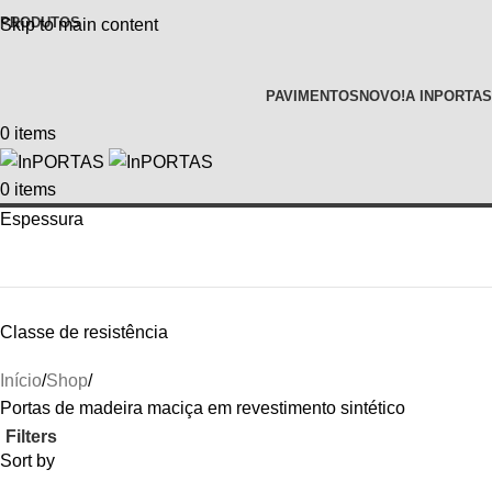
PRODUTOS
Skip to main content
PAVIMENTOS
NOVO!
A INPORTAS
0
items
0
items
Espessura
Classe de resistência
Início
Shop
Portas de madeira maciça em revestimento sintético
Filters
Sort by