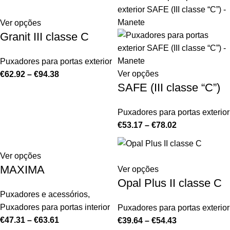
Ver opções
Granit III classe C
Puxadores para portas exterior
Ver opções
€
62.92
–
€
94.38
SAFE (III classe “C”)
Puxadores para portas exterior
€
53.17
–
€
78.02
Ver opções
MAXIMA
Ver opções
Opal Plus II classe C
Puxadores e acessórios
,
Puxadores para portas interior
Puxadores para portas exterior
€
47.31
–
€
63.61
€
39.64
–
€
54.43