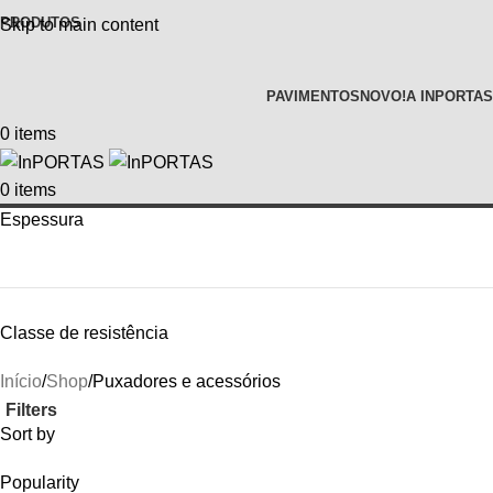
PRODUTOS
Skip to main content
PAVIMENTOS
NOVO!
A INPORTAS
0
items
0
items
Espessura
Classe de resistência
Início
Shop
Puxadores e acessórios
Filters
Sort by
Popularity