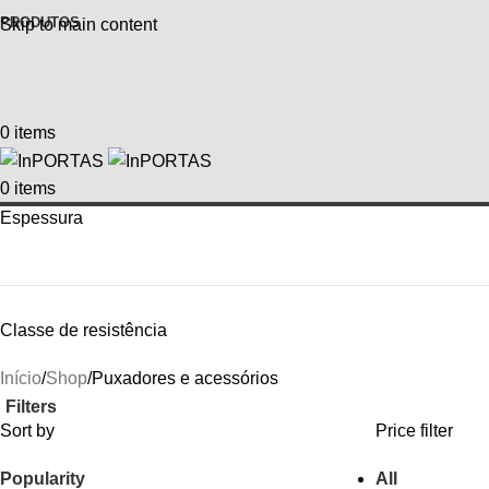
PRODUTOS
Skip to main content
0
items
0
items
Espessura
Classe de resistência
Início
Shop
Puxadores e acessórios
Filters
Sort by
Price filter
Popularity
All