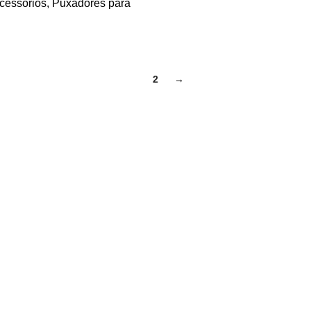
cessórios
,
Puxadores para
1
2
→
Páginas
A InPortas
Blog – Notícias e promoções
Contatos
Minha Conta
Checkout
Carrinho de compras
Política de Privacidade e Co