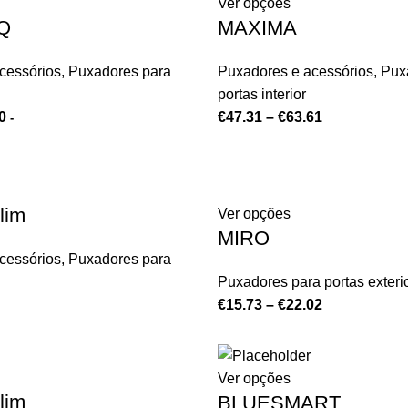
Ver opções
Q
MAXIMA
cessórios
,
Puxadores para
Puxadores e acessórios
,
Pux
portas interior
0
€
47.31
–
€
63.61
-
lim
Ver opções
MIRO
cessórios
,
Puxadores para
Puxadores para portas exteri
€
15.73
–
€
22.02
Ver opções
lim
BLUESMART