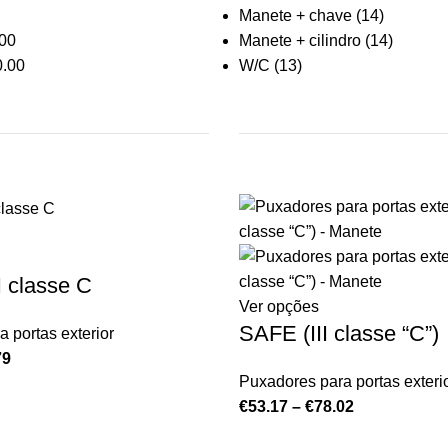
Manete + chave
(14)
00
Manete + cilindro
(14)
.00
W/C
(13)
I classe C
Ver opções
SAFE (III classe “C”)
 portas exterior
79
Puxadores para portas exteri
€
53.17
–
€
78.02