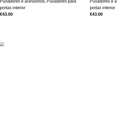
Puxadores e acessórios
,
Puxadores para
Puxadores e a
portas interior
portas interior
€
43.00
€
43.00
Oferecemos uma gama variada de portas
de grande qualidade, disponíveis em
diferentes materiais e acabamentos.
Estrada Terras da Lagoa Parque
Empresarial Primovel Edifício C Loja A
2635-595 Albarraque
Sintra
+351 211 344 411